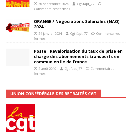
30 septembre 2024
Cgt-fapt_77
Commentaires fermés
ORANGE / Négociations Salariales (NAO)
2024 :
24 janvier 2024
Cgt-fapt_77
Commentaires
fermés
Poste : Revalorisation du taux de prise en
charge des abonnements transports en
commun en Ile de France
2 août 2010
Cgt-fapt_77
Commentaires
fermés
UNION CONFÉDÉRALE DES RETRAITÉS CGT