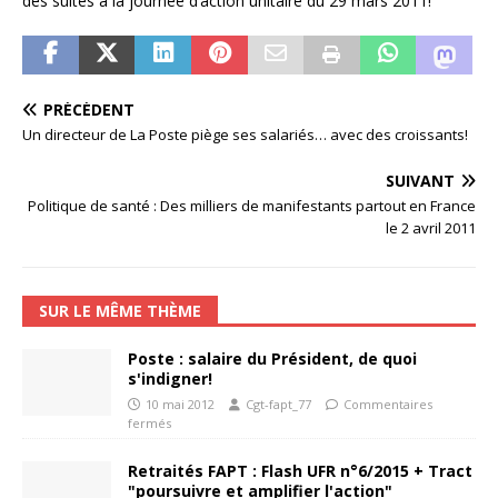
des suites à la journée d’action unitaire du 29 mars 2011!
PRÉCÉDENT
Un directeur de La Poste piège ses salariés… avec des croissants!
SUIVANT
Politique de santé : Des milliers de manifestants partout en France
le 2 avril 2011
SUR LE MÊME THÈME
Poste : salaire du Président, de quoi
s'indigner!
10 mai 2012
Cgt-fapt_77
Commentaires
fermés
Retraités FAPT : Flash UFR n°6/2015 + Tract
"poursuivre et amplifier l'action"