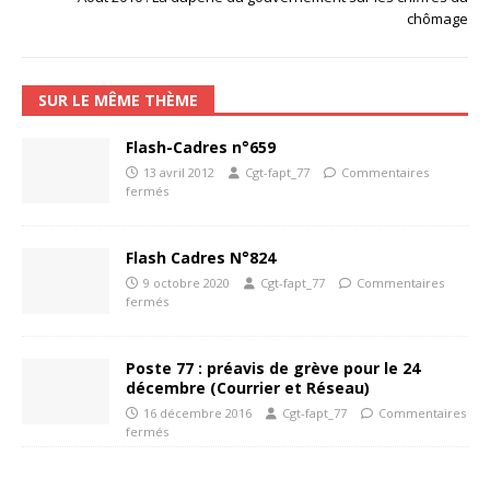
chômage
SUR LE MÊME THÈME
Flash-Cadres n°659
13 avril 2012
Cgt-fapt_77
Commentaires
fermés
Flash Cadres N°824
9 octobre 2020
Cgt-fapt_77
Commentaires
fermés
Poste 77 : préavis de grève pour le 24
décembre (Courrier et Réseau)
16 décembre 2016
Cgt-fapt_77
Commentaires
fermés