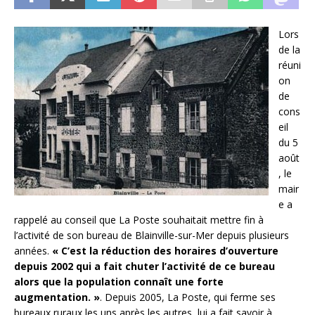
Lors
de la
réuni
on
de
cons
eil
du 5
août
, le
mair
e a
rappelé au conseil que La Poste souhaitait mettre fin à
l’activité de son bureau de Blainville-sur-Mer depuis plusieurs
années.
« C’est la réduction des horaires d’ouverture
depuis 2002 qui a fait chuter l’activité de ce bureau
alors que la population connaît une forte
augmentation. »
. Depuis 2005, La Poste, qui ferme ses
bureaux ruraux les uns après les autres, lui a fait savoir à