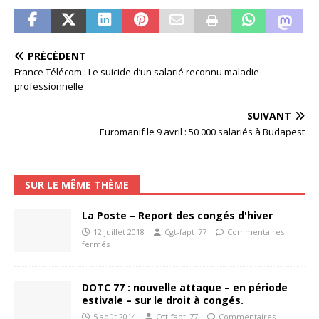
PRÉCÉDENT
France Télécom : Le suicide d’un salarié reconnu maladie
professionnelle
SUIVANT
Euromanif le 9 avril : 50 000 salariés à Budapest
SUR LE MÊME THÈME
La Poste – Report des congés d'hiver
12 juillet 2018
Cgt-fapt_77
Commentaires
fermés
DOTC 77 : nouvelle attaque – en période
estivale – sur le droit à congés.
5 août 2014
Cgt-fapt_77
Commentaires