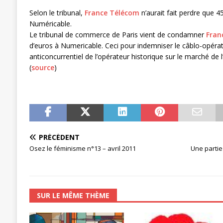
[ 27 avril 2024 ]
1er MAI 2024
ACTU
Selon le tribunal,
France Télécom
n’aurait fait perdre que 
Numéricable.
Le tribunal de commerce de Paris vient de condamner
Fran
d’euros à Numericable. Ceci pour indemniser le câblo-opé
anticoncurrentiel de l’opérateur historique sur le marché de 
(
source
)
PRÉCÉDENT
Osez le féminisme n°13 – avril 2011
Une partie
SUR LE MÊME THÈME