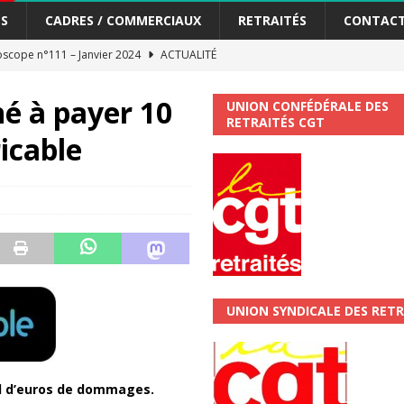
S
CADRES / COMMERCIAUX
RETRAITÉS
CONTAC
scope n°111 – Janvier 2024
ACTUALITÉ
me syndicat de la Banque Postale
ACTUALITÉ
é à payer 10
UNION CONFÉDÉRALE DES
RETRAITÉS CGT
icable
tiers Gardons la main sur nos congés !
ACTUALITÉ
 La CGT vous informe
SECTEUR POSTAL
changements et…. des augmentations pour les salariéS !!!
SECTEUR
jet de développement de la Direction Commerciale DDCE/Télévente :
UNION SYNDICALE DES RETR
vités Sociales et Culturelles : Un droit, pas un cadeau !
SECTEUR
 ChronoScope n°126
AUTRES TRACTS
ard d’euros de dommages.