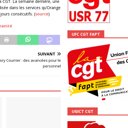
la CGT. La semaine dernière, une
ALITÉ
alisée dans les services qu’Orange
ours consécutifs. (
source
)
manité
UFC CGT FAPT
SUIVANT
ory Courrier : des avancées pour le
personnel
UGICT CGT