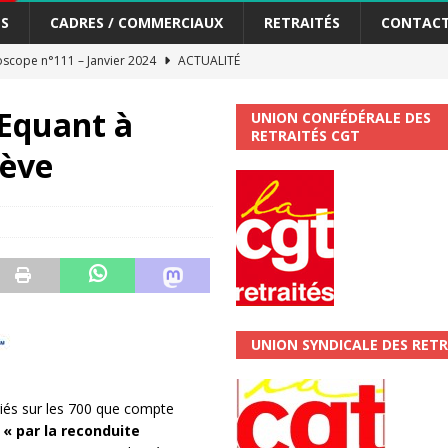
S
CADRES / COMMERCIAUX
RETRAITÉS
CONTAC
scope n°111 – Janvier 2024
ACTUALITÉ
me syndicat de la Banque Postale
ACTUALITÉ
’Equant à
UNION CONFÉDÉRALE DES
RETRAITÉS CGT
rève
tiers Gardons la main sur nos congés !
ACTUALITÉ
 La CGT vous informe
SECTEUR POSTAL
changements et…. des augmentations pour les salariéS !!!
SECTEUR
jet de développement de la Direction Commerciale DDCE/Télévente :
UNION SYNDICALE DES RETR
vités Sociales et Culturelles : Un droit, pas un cadeau !
SECTEUR
iés sur les 700 que compte
n
« par la reconduite
 ChronoScope n°126
AUTRES TRACTS