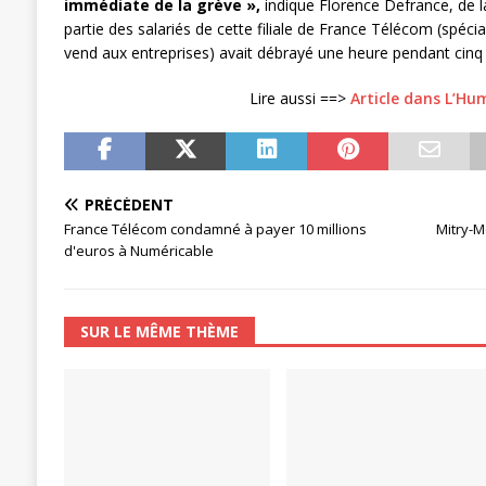
immédiate de la grève »,
indique Florence Defrance, de 
[ 27 avril 2024 ]
1er MAI 2024
ACTU
partie des salariés de cette filiale de France Télécom (spéci
vend aux entreprises) avait débrayé une heure pendant cinq j
Lire aussi ==>
Article dans L’Hu
PRÉCÉDENT
France Télécom condamné à payer 10 millions
Mitry-M
d'euros à Numéricable
SUR LE MÊME THÈME