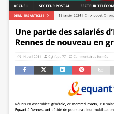
ACCUEIL
SECTEUR POSTAL
SECTEUR TÉLÉCOM
[ 3 janvier 2024 ]
Chronopost: Chrono
DERNIERS ARTICLES
[ 23 novembre 2023 ]
CGT LBP Deuxiè
Une partie des salariés d
[ 20 novembre 2023 ]
ACTUALITÉ
Rennes de nouveau en g
[ 15 novembre 2023 ]
Postières – Pos
[ 3 avril 2026 ]
la mutuelle à la poste
14 avril 2011
Cgt-fapt_77
Commentaires fermés
[ 3 avril 2026 ]
Mutuelle : encore des 
POSTAL
[ 19 septembre 2025 ]
La Poste -Pro
SECTEUR POSTAL
[ 16 septembre 2025 ]
La Poste – Acti
POSTAL
Réunis en assemblée générale, ce mercredi matin, 310 salar
Equant à Rennes, ont décidé de poursuivre leur mobilisatio
[ 11 septembre 2025 ]
Chronopost –