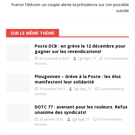
France Télécom: un couple alerte la présidence sur son possible
suicide
SUR LE MÊME THÈME
Poste DCB : en grève le 12 décembre pour
gagner sur les revendications!
29 novembre 2013
Cgt-fapt_77
Commentaires
fermés
Plougonven – Grève à la Poste : les élus
manifestent leur solidarité
19 octobre 2011
Cgt-fapt_77
Commentaires
fermés
DOTC 77 : avenant pour les rouleurs. Refus
unanime des syndicats!
20 janvier 2012
Cgt-fapt_77
Commentaires
fermés