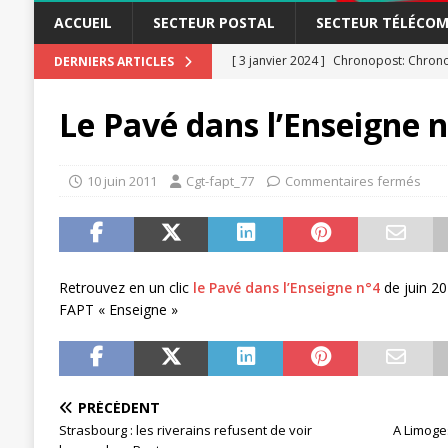
ACCUEIL
SECTEUR POSTAL
SECTEUR TÉLÉCOM
[ 3 janvier 2024 ]
Chronopost: Chrono
DERNIERS ARTICLES
[ 23 novembre 2023 ]
CGT LBP Deuxiè
Le Pavé dans l’Enseigne n
[ 20 novembre 2023 ]
ACTUALITÉ
[ 15 novembre 2023 ]
Postières – Pos
10 juin 2011
Cgt-fapt_77
Commentaires fermés
[ 3 avril 2026 ]
la mutuelle à la poste
[ 3 avril 2026 ]
Mutuelle : encore des 
POSTAL
Retrouvez en un clic
le Pavé dans l’Enseigne n°4
de juin 20
[ 19 septembre 2025 ]
La Poste -Pro
FAPT « Enseigne »
SECTEUR POSTAL
[ 16 septembre 2025 ]
La Poste – Acti
POSTAL
PRÉCÉDENT
Strasbourg : les riverains refusent de voir
A Limoges
[ 11 septembre 2025 ]
Chronopost –