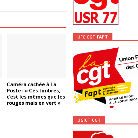
ALITÉ
UFC CGT FAPT
Caméra cachée à La
Poste : « Ces timbres,
e
c’est les mêmes que les
rouges mais en vert »
UGICT CGT