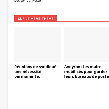
bouger leur Poste
[ 27 avril 2024 ]
1er MAI 2024
ACTU
SUR LE MÊME THÈME
Réunions de syndiqués :
Aveyron : les maires
une nécessité
mobilisés pour garder
permanente.
leurs bureaux de post