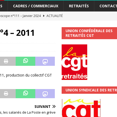
S
CADRES / COMMERCIAUX
RETRAITÉS
CONTAC
scope n°111 – Janvier 2024
ACTUALITÉ
me syndicat de la Banque Postale
ACTUALITÉ
°4 – 2011
UNION CONFÉDÉRALE DES
RETRAITÉS CGT
tiers Gardons la main sur nos congés !
ACTUALITÉ
 La CGT vous informe
SECTEUR POSTAL
changements et…. des augmentations pour les salariéS !!!
SECTEUR
11, production du collectif CGT
jet de développement de la Direction Commerciale DDCE/Télévente :
UNION SYNDICALE DES RETR
vités Sociales et Culturelles : Un droit, pas un cadeau !
SECTEUR
SUIVANT
, les salariés de La Poste en grève
 ChronoScope n°126
AUTRES TRACTS