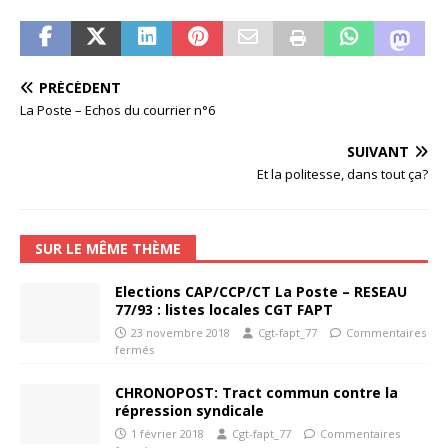
PRÉCÉDENT
La Poste – Echos du courrier n°6
SUIVANT
Et la politesse, dans tout ça?
SUR LE MÊME THÈME
Elections CAP/CCP/CT La Poste – RESEAU
77/93 : listes locales CGT FAPT
23 novembre 2018
Cgt-fapt_77
Commentaires
fermés
CHRONOPOST: Tract commun contre la
répression syndicale
1 février 2018
Cgt-fapt_77
Commentaires