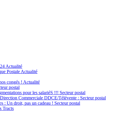
024
Actualité
ue Postale
Actualité
 nos congés !
Actualité
teur postal
mentations pour les salariéS !!!
Secteur postal
la Direction Commerciale DDCE/Télévente :
Secteur postal
les : Un droit, pas un cadeau !
Secteur postal
s Tracts