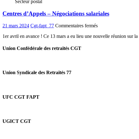
Secteur postal
:
une
Centres d’Appels – Négociations salariales
nouvelle
sono
pour
sur
21 mars 2024
Cgt-fapt_77
Commentaires fermés
la
Centres
CGT
1er avril en avance ! Ce 13 mars a eu lieu une nouvelle réunion sur la 
d’Appels
FAPT
–
77
Négociations
Union Confédérale des retraités CGT
salariales
Union Syndicale des Retraités 77
UFC CGT FAPT
UGICT CGT