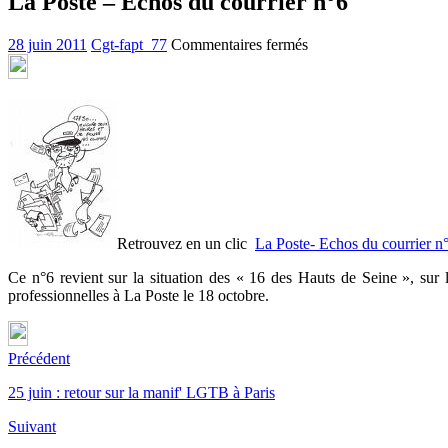
La Poste – Echos du courrier n°6
sur
28 juin 2011
Cgt-fapt_77
Commentaires fermés
La
Poste
–
Echos
du
courrier
n°6
Retrouvez en un clic
La Poste- Echos du courrier n
Ce n°6 revient sur la situation des « 16 des Hauts de Seine », sur 
professionnelles à La Poste le 18 octobre.
Précédent
25 juin : retour sur la manif' LGTB à Paris
Suivant