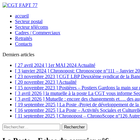
accueil
Secteur postal
Secteur télécoms
Cadres / Commerciaux
Retraités
Contacts
Derniers articles
[ 27 avril 2024 ]
1er MAI 2024
Actualité
[ 3 janvier 2024 ]
Chronopost: Chronoscope n°111 – Janvier 2
[ 23 novembre 2023 ]
CGT LBP Deuxième syndicat de la Banq
[ 20 novembre 2023 ]
Actualité
[ 15 novembre 2023 ]
Postières – Postiers Gardons la main sur
[ 3 avril 2026 ]
la mutuelle à la poste La CGT vous informe
Sec
[ 3 avril 2026 ]
Mutuelle : encore des changements et…. des aug
[ 19 septembre 2025 ]
La Poste -Projet de développement de 
[ 16 septembre 2025 ]
La Poste – Activités Sociales et Culturel
[ 11 septembre 2025 ]
Chronopost – ChronoScope n°126
Autre
Rechercher :