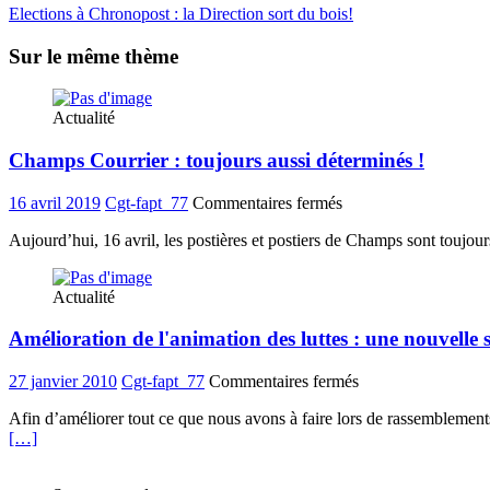
Elections à Chronopost : la Direction sort du bois!
Sur le même thème
Actualité
Champs Courrier : toujours aussi déterminés !
sur
16 avril 2019
Cgt-fapt_77
Commentaires fermés
Champs
Aujourd’hui, 16 avril, les postières et postiers de Champs sont toujour
Courrier
:
toujours
Actualité
aussi
déterminés
Amélioration de l'animation des luttes : une nouvel
!
sur
27 janvier 2010
Cgt-fapt_77
Commentaires fermés
Amélioration
Afin d’améliorer tout ce que nous avons à faire lors de rassemblement
de
[…]
l'animation
des
luttes