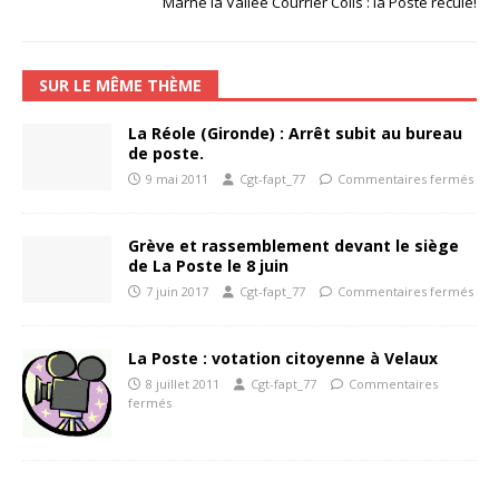
Marne la Vallée Courrier Colis : la Poste recule!
SUR LE MÊME THÈME
La Réole (Gironde) : Arrêt subit au bureau
de poste.
9 mai 2011
Cgt-fapt_77
Commentaires fermés
Grève et rassemblement devant le siège
de La Poste le 8 juin
7 juin 2017
Cgt-fapt_77
Commentaires fermés
La Poste : votation citoyenne à Velaux
8 juillet 2011
Cgt-fapt_77
Commentaires
fermés