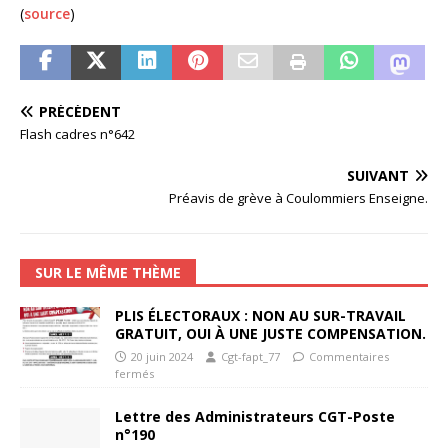
(
source
)
PRÉCÉDENT
Flash cadres n°642
SUIVANT
Préavis de grève à Coulommiers Enseigne.
SUR LE MÊME THÈME
PLIS ÉLECTORAUX : NON AU SUR-TRAVAIL
GRATUIT, OUI À UNE JUSTE COMPENSATION.
20 juin 2024
Cgt-fapt_77
Commentaires
fermés
Lettre des Administrateurs CGT-Poste
n°190