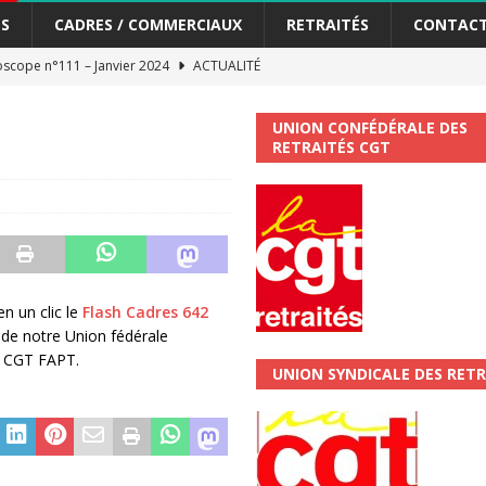
S
CADRES / COMMERCIAUX
RETRAITÉS
CONTAC
scope n°111 – Janvier 2024
ACTUALITÉ
me syndicat de la Banque Postale
ACTUALITÉ
UNION CONFÉDÉRALE DES
RETRAITÉS CGT
tiers Gardons la main sur nos congés !
ACTUALITÉ
 La CGT vous informe
SECTEUR POSTAL
changements et…. des augmentations pour les salariéS !!!
SECTEUR
n un clic le
Flash Cadres 642
jet de développement de la Direction Commerciale DDCE/Télévente :
 de notre Union fédérale
 CGT FAPT.
UNION SYNDICALE DES RETR
vités Sociales et Culturelles : Un droit, pas un cadeau !
SECTEUR
 ChronoScope n°126
AUTRES TRACTS