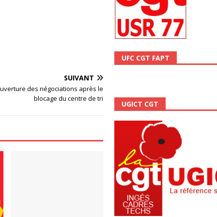
ALITÉ
UFC CGT FAPT
SUIVANT
éouverture des négociations après le
blocage du centre de tri
UGICT CGT