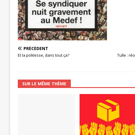
[ 27 avril 2024 ]
1er MAI 2024
ACTU
PRÉCÉDENT
Et la politesse, dans tout ça?
Tulle : r
SUR LE MÊME THÈME