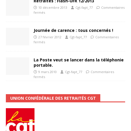
Retraités : Flash-UFR 12/2013
10 décembre 2013
Cgt-fapt_77
Commentaires
fermés
Journée de carence : tous concernés !
27 février 2012
Cgt-fapt_77
Commentaires
fermés
La Poste veut se lancer dans la téléphonie
portable.
9 mars 2010
Cgt-fapt_77
Commentaires
fermés
UNION CONFÉDÉRALE DES RETRAITÉS CGT