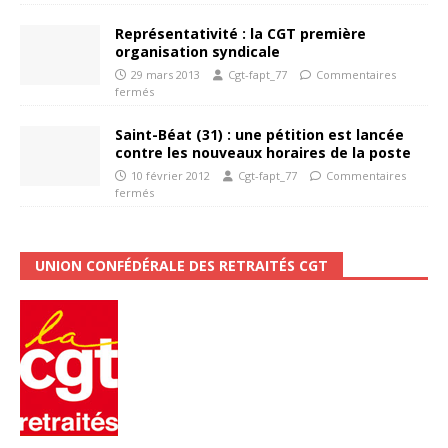
Représentativité : la CGT première
organisation syndicale
29 mars 2013
Cgt-fapt_77
Commentaires
fermés
Saint-Béat (31) : une pétition est lancée
contre les nouveaux horaires de la poste
10 février 2012
Cgt-fapt_77
Commentaires
fermés
UNION CONFÉDÉRALE DES RETRAITÉS CGT