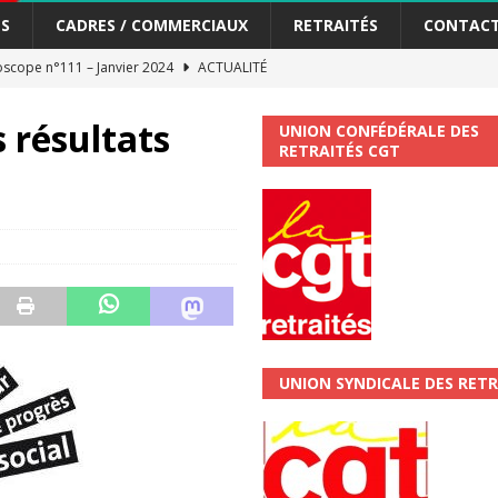
S
CADRES / COMMERCIAUX
RETRAITÉS
CONTAC
scope n°111 – Janvier 2024
ACTUALITÉ
me syndicat de la Banque Postale
ACTUALITÉ
s résultats
UNION CONFÉDÉRALE DES
RETRAITÉS CGT
tiers Gardons la main sur nos congés !
ACTUALITÉ
 La CGT vous informe
SECTEUR POSTAL
changements et…. des augmentations pour les salariéS !!!
SECTEUR
jet de développement de la Direction Commerciale DDCE/Télévente :
UNION SYNDICALE DES RETR
vités Sociales et Culturelles : Un droit, pas un cadeau !
SECTEUR
 ChronoScope n°126
AUTRES TRACTS