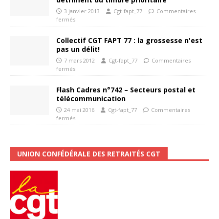
3 janvier 2013
Cgt-fapt_77
Commentaires
fermés
Collectif CGT FAPT 77 : la grossesse n'est
pas un délit!
7 mars 2012
Cgt-fapt_77
Commentaires
fermés
Flash Cadres n°742 – Secteurs postal et
télécommunication
24 mai 2016
Cgt-fapt_77
Commentaires
fermés
UNION CONFÉDÉRALE DES RETRAITÉS CGT