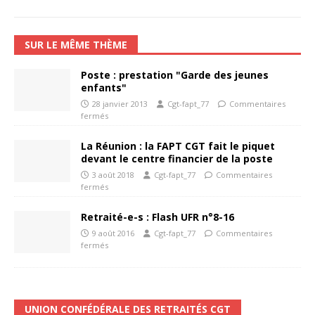
SUR LE MÊME THÈME
Poste : prestation "Garde des jeunes
enfants"
28 janvier 2013
Cgt-fapt_77
Commentaires
fermés
La Réunion : la FAPT CGT fait le piquet
devant le centre financier de la poste
3 août 2018
Cgt-fapt_77
Commentaires
fermés
Retraité-e-s : Flash UFR n°8-16
9 août 2016
Cgt-fapt_77
Commentaires
fermés
UNION CONFÉDÉRALE DES RETRAITÉS CGT