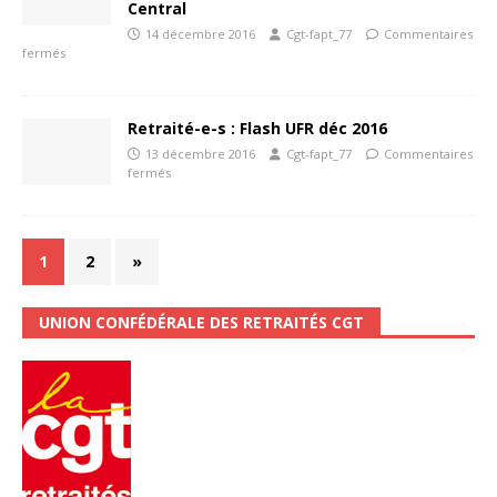
Central
14 décembre 2016
Cgt-fapt_77
Commentaires
fermés
Retraité-e-s : Flash UFR déc 2016
13 décembre 2016
Cgt-fapt_77
Commentaires
fermés
1
2
»
UNION CONFÉDÉRALE DES RETRAITÉS CGT