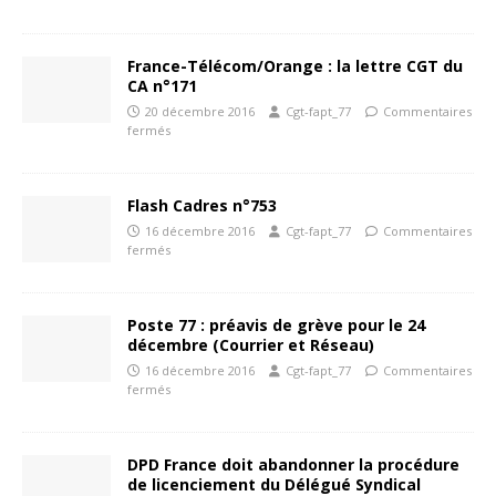
France-Télécom/Orange : la lettre CGT du
CA n°171
20 décembre 2016
Cgt-fapt_77
Commentaires
fermés
Flash Cadres n°753
16 décembre 2016
Cgt-fapt_77
Commentaires
fermés
Poste 77 : préavis de grève pour le 24
décembre (Courrier et Réseau)
16 décembre 2016
Cgt-fapt_77
Commentaires
fermés
DPD France doit abandonner la procédure
de licenciement du Délégué Syndical