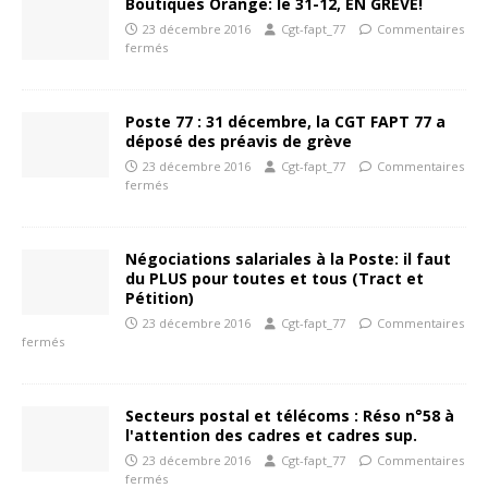
Boutiques Orange: le 31-12, EN GRÉVE!
23 décembre 2016
Cgt-fapt_77
Commentaires
fermés
Poste 77 : 31 décembre, la CGT FAPT 77 a
déposé des préavis de grève
23 décembre 2016
Cgt-fapt_77
Commentaires
fermés
Négociations salariales à la Poste: il faut
du PLUS pour toutes et tous (Tract et
Pétition)
23 décembre 2016
Cgt-fapt_77
Commentaires
fermés
Secteurs postal et télécoms : Réso n°58 à
l'attention des cadres et cadres sup.
23 décembre 2016
Cgt-fapt_77
Commentaires
fermés