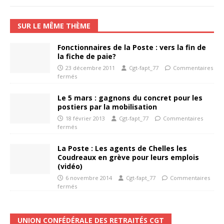
SUR LE MÊME THÈME
Fonctionnaires de la Poste : vers la fin de
la fiche de paie?
23 décembre 2011
Cgt-fapt_77
Commentaires
fermés
Le 5 mars : gagnons du concret pour les
postiers par la mobilisation
18 février 2013
Cgt-fapt_77
Commentaires
fermés
La Poste : Les agents de Chelles les
Coudreaux en grève pour leurs emplois
(vidéo)
6 novembre 2014
Cgt-fapt_77
Commentaires
fermés
UNION CONFÉDÉRALE DES RETRAITÉS CGT