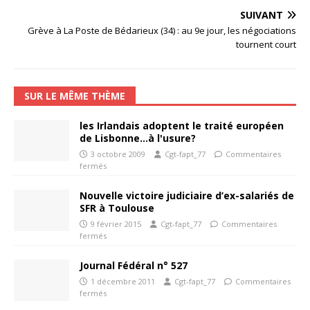
SUIVANT
Grève à La Poste de Bédarieux (34) : au 9e jour, les négociations
tournent court
SUR LE MÊME THÈME
les Irlandais adoptent le traité européen
de Lisbonne…à l'usure?
3 octobre 2009
Cgt-fapt_77
Commentaires
fermés
Nouvelle victoire judiciaire d’ex-salariés de
SFR à Toulouse
9 février 2015
Cgt-fapt_77
Commentaires
fermés
Journal Fédéral n° 527
1 décembre 2011
Cgt-fapt_77
Commentaires
fermés