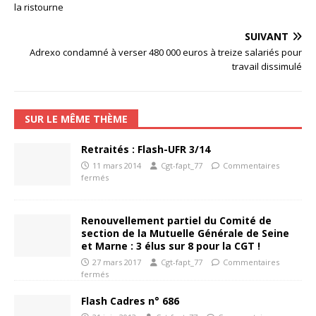
la ristourne
SUIVANT
Adrexo condamné à verser 480 000 euros à treize salariés pour
travail dissimulé
SUR LE MÊME THÈME
Retraités : Flash-UFR 3/14
11 mars 2014
Cgt-fapt_77
Commentaires
fermés
Renouvellement partiel du Comité de
section de la Mutuelle Générale de Seine
et Marne : 3 élus sur 8 pour la CGT !
27 mars 2017
Cgt-fapt_77
Commentaires
fermés
Flash Cadres n° 686