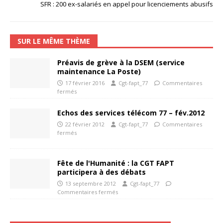
SFR : 200 ex-salariés en appel pour licenciements abusifs
SUR LE MÊME THÈME
Préavis de grève à la DSEM (service
maintenance La Poste)
17 février 2016
Cgt-fapt_77
Commentaires
fermés
Echos des services télécom 77 – fév.2012
22 février 2012
Cgt-fapt_77
Commentaires
fermés
Fête de l'Humanité : la CGT FAPT
participera à des débats
13 septembre 2012
Cgt-fapt_77
Commentaires fermés