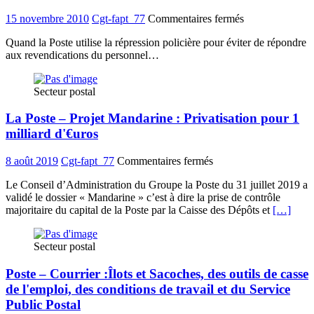
sur
15 novembre 2010
Cgt-fapt_77
Commentaires fermés
Rassemblement
Quand la Poste utilise la répression policière pour éviter de répondre
Facteurs
aux revendications du personnel…
Marseille
02
–
Secteur postal
12
novembre
La Poste – Projet Mandarine : Privatisation pour 1
2010
milliard d'€uros
sur
8 août 2019
Cgt-fapt_77
Commentaires fermés
La
Le Conseil d’Administration du Groupe la Poste du 31 juillet 2019 a
Poste
validé le dossier « Mandarine » c’est à dire la prise de contrôle
–
majoritaire du capital de la Poste par la Caisse des Dépôts et
[…]
Projet
Mandarine
:
Secteur postal
Privatisation
pour
Poste – Courrier :Îlots et Sacoches, des outils de casse
1
milliard
de l'emploi, des conditions de travail et du Service
d'€uros
Public Postal