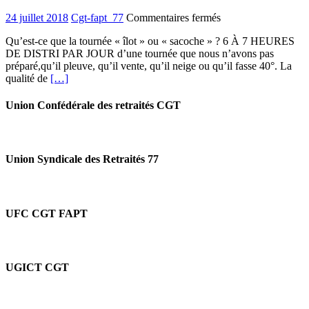
sur
24 juillet 2018
Cgt-fapt_77
Commentaires fermés
Poste
Qu’est-ce que la tournée « îlot » ou « sacoche » ? 6 À 7 HEURES
–
DE DISTRI PAR JOUR d’une tournée que nous n’avons pas
Courrier
préparé,qu’il pleuve, qu’il vente, qu’il neige ou qu’il fasse 40°. La
:Îlots
qualité de
[…]
et
Sacoches,
des
Union Confédérale des retraités CGT
outils
de
casse
de
Union Syndicale des Retraités 77
l'emploi,
des
conditions
de
UFC CGT FAPT
travail
et
du
Service
Public
UGICT CGT
Postal