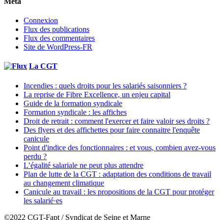
Méta
Connexion
Flux des publications
Flux des commentaires
Site de WordPress-FR
La CGT
Incendies : quels droits pour les salariés saisonniers ?
La reprise de Fibre Excellence, un enjeu capital
Guide de la formation syndicale
Formation syndicale : les affiches
Droit de retrait : comment l'exercer et faire valoir ses droits ?
Des flyers et des affichettes pour faire connaitre l'enquête
canicule
Point d'indice des fonctionnaires : et vous, combien avez-vous
perdu ?
L’égalité salariale ne peut plus attendre
Plan de lutte de la CGT : adaptation des conditions de travail
au changement climatique
Canicule au travail : les propositions de la CGT pour protéger
les salarié·es
©2022 CGT-Fapt / Syndicat de Seine et Marne