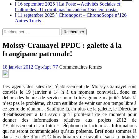
[ 16 septembre 2025 ]
La Poste – Activités Sociales et
Culturelles : Un droit, pas un cadeau !
Secteur postal
[ 11 septembre 2025 ]
Chronopost – ChronoScope n°126
Autres Tracts
Rechercher :
Moissy-Cramayel PPDC : galette à la
frangipane patronale!
sur
18 janvier 2012
Cgt-fapt_77
Commentaires fermés
Moissy-
Cramayel
PPDC
Les agents des sites de l’établissement de Moissy-Cramayel sont
:
conviés le 19 janvier à 14 h à un moment convivial…donc en
galette
dehors des heures de service pour la très grande majorité. Mais là
à
n’est pas le problème, chacun est libre de venir sur son temps libre à
la
ce genre de réunion…Sauf que là, en plus de la galette, le Directeur
frangipane
d’établissement a fait savoir qu’il profiterait de ce moment pour
patronale!
donner des informations relatives aux projets 2012 de
l’Etablissement et au futur « téléphone du facteur »…Informations
qui ne seront communiquées qu’aux présents. Bref nous sommes là
dans le cadre d’un ETC hors horaires de travail et sans la moindre