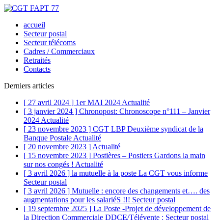
accueil
Secteur postal
Secteur télécoms
Cadres / Commerciaux
Retraités
Contacts
Derniers articles
[ 27 avril 2024 ]
1er MAI 2024
Actualité
[ 3 janvier 2024 ]
Chronopost: Chronoscope n°111 – Janvier
2024
Actualité
[ 23 novembre 2023 ]
CGT LBP Deuxième syndicat de la
Banque Postale
Actualité
[ 20 novembre 2023 ]
Actualité
[ 15 novembre 2023 ]
Postières – Postiers Gardons la main
sur nos congés !
Actualité
[ 3 avril 2026 ]
la mutuelle à la poste La CGT vous informe
Secteur postal
[ 3 avril 2026 ]
Mutuelle : encore des changements et…. des
augmentations pour les salariéS !!!
Secteur postal
[ 19 septembre 2025 ]
La Poste -Projet de développement de
la Direction Commerciale DDCE/Télévente :
Secteur postal