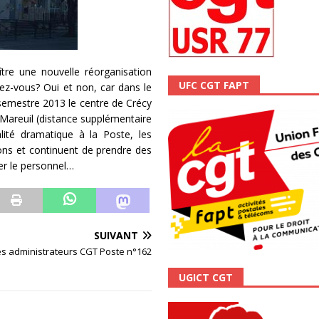
ître une nouvelle réorganisation
UFC CGT FAPT
ez-vous? Oui et non, car dans le
semestre 2013 le centre de Crécy
de Mareuil (distance supplémentaire
ité dramatique à la Poste, les
ions et continuent de prendre des
er le personnel…
SUIVANT
es administrateurs CGT Poste n°162
UGICT CGT