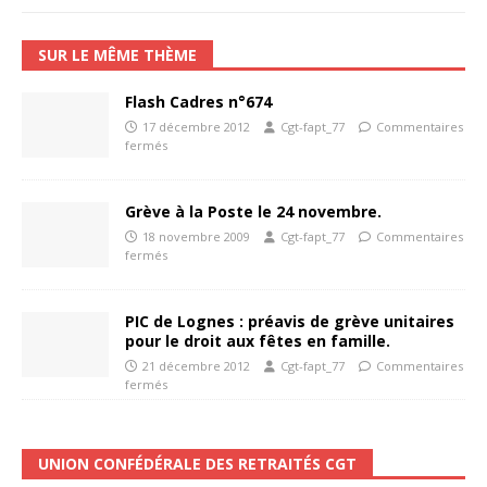
SUR LE MÊME THÈME
Flash Cadres n°674
17 décembre 2012
Cgt-fapt_77
Commentaires
fermés
Grève à la Poste le 24 novembre.
18 novembre 2009
Cgt-fapt_77
Commentaires
fermés
PIC de Lognes : préavis de grève unitaires
pour le droit aux fêtes en famille.
21 décembre 2012
Cgt-fapt_77
Commentaires
fermés
UNION CONFÉDÉRALE DES RETRAITÉS CGT