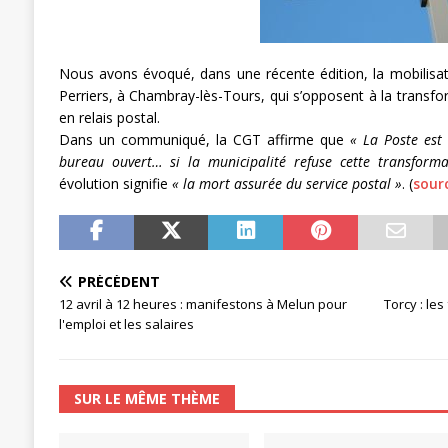
[ 27 avril 2024 ]
1er MAI 2024
ACTU
Nous avons évoqué, dans une récente édition, la mobilisati
Perriers, à Chambray-lès-Tours, qui s’opposent à la transf
en relais postal.
Dans un communiqué, la CGT affirme que
« La Poste est 
bureau ouvert… si la municipalité refuse cette transform
évolution signifie
« la mort assurée du service postal »
. (
sour
PRÉCÉDENT
12 avril à 12 heures : manifestons à Melun pour
Torcy : les
l'emploi et les salaires
SUR LE MÊME THÈME