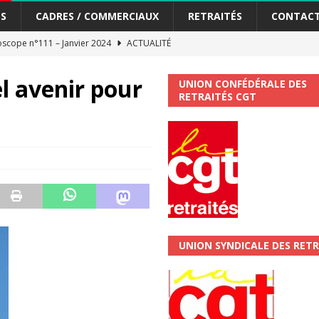
S
CADRES / COMMERCIAUX
RETRAITÉS
CONTAC
scope n°111 – Janvier 2024
ACTUALITÉ
me syndicat de la Banque Postale
ACTUALITÉ
l avenir pour
UNION CONFÉDÉRALE DES
RETRAITÉS CGT
tiers Gardons la main sur nos congés !
ACTUALITÉ
 La CGT vous informe
SECTEUR POSTAL
changements et…. des augmentations pour les salariéS !!!
SECTEUR
jet de développement de la Direction Commerciale DDCE/Télévente :
UNION SYNDICALE DES RETR
vités Sociales et Culturelles : Un droit, pas un cadeau !
SECTEUR
 ChronoScope n°126
AUTRES TRACTS