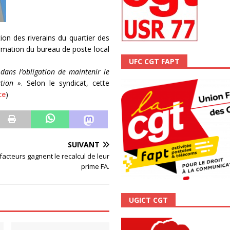
ALITÉ
on des riverains du quartier des
ormation du bureau de poste local
UFC CGT FAPT
dans l’obligation de maintenir le
ation »
. Selon le syndicat, cette
ce
)
SUIVANT
 facteurs gagnent le recalcul de leur
prime FA.
UGICT CGT