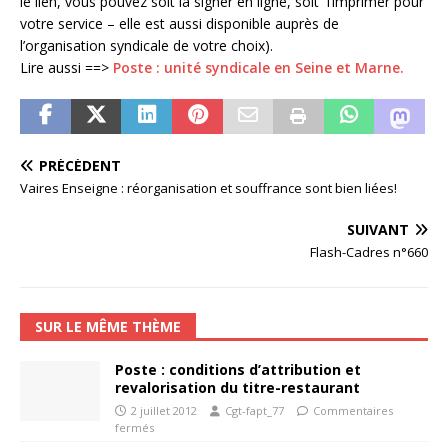
le lien, vous pouvez soit la signer en ligne, soit l’imprimer pour
votre service – elle est aussi disponible auprès de
l’organisation syndicale de votre choix).
Lire aussi ==>
Poste : unité syndicale en Seine et Marne.
PRÉCÉDENT
Vaires Enseigne : réorganisation et souffrance sont bien liées!
SUIVANT
Flash-Cadres n°660
SUR LE MÊME THÈME
Poste : conditions d’attribution et
revalorisation du titre-restaurant
2 juillet 2012
Cgt-fapt_77
Commentaires
fermés