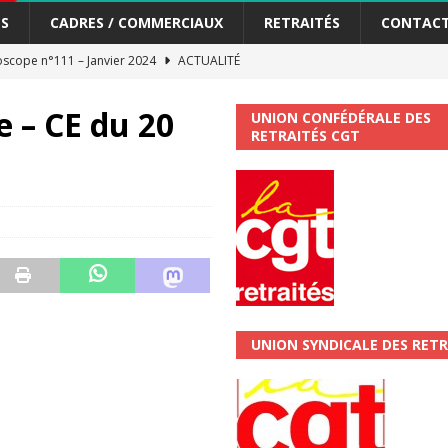
S
CADRES / COMMERCIAUX
RETRAITÉS
CONTAC
scope n°111 – Janvier 2024
ACTUALITÉ
me syndicat de la Banque Postale
ACTUALITÉ
e – CE du 20
UNION CONFÉDÉRALE DES
RETRAITÉS CGT
tiers Gardons la main sur nos congés !
ACTUALITÉ
 La CGT vous informe
SECTEUR POSTAL
changements et…. des augmentations pour les salariéS !!!
SECTEUR
jet de développement de la Direction Commerciale DDCE/Télévente :
UNION SYNDICALE DES RETR
vités Sociales et Culturelles : Un droit, pas un cadeau !
SECTEUR
 ChronoScope n°126
AUTRES TRACTS