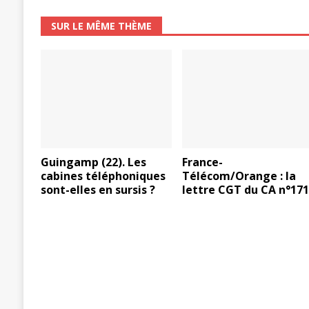
SUR LE MÊME THÈME
Guingamp (22). Les
France-
cabines téléphoniques
Télécom/Orange : la
sont-elles en sursis ?
lettre CGT du CA n°17