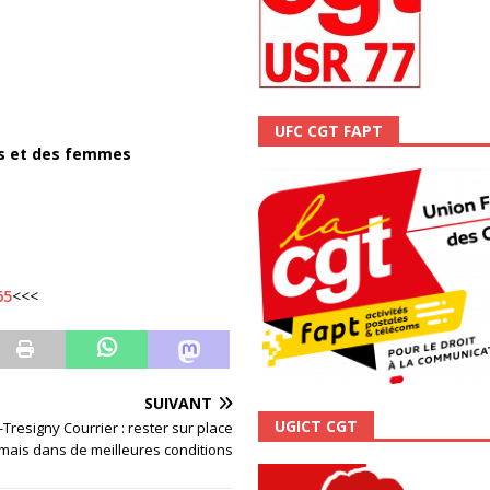
ALITÉ
UFC CGT FAPT
es et des femmes
65
<<<
SUIVANT
UGICT CGT
Tresigny Courrier : rester sur place
mais dans de meilleures conditions