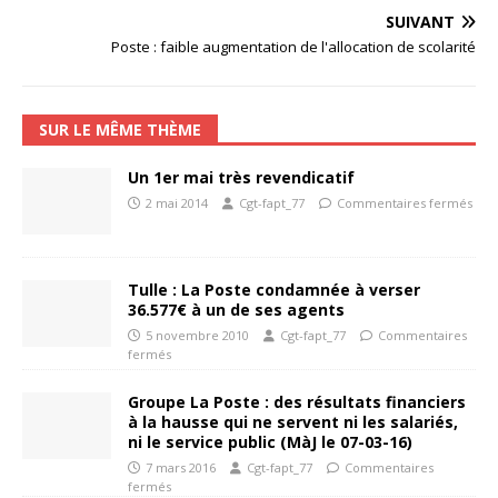
SUIVANT
Poste : faible augmentation de l'allocation de scolarité
SUR LE MÊME THÈME
Un 1er mai très revendicatif
2 mai 2014
Cgt-fapt_77
Commentaires fermés
Tulle : La Poste condamnée à verser
36.577€ à un de ses agents
5 novembre 2010
Cgt-fapt_77
Commentaires
fermés
Groupe La Poste : des résultats financiers
à la hausse qui ne servent ni les salariés,
ni le service public (MàJ le 07-03-16)
7 mars 2016
Cgt-fapt_77
Commentaires
fermés