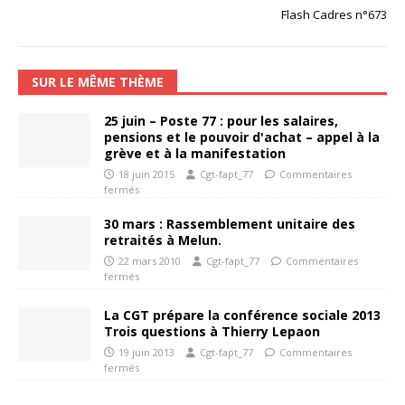
Flash Cadres n°673
SUR LE MÊME THÈME
25 juin – Poste 77 : pour les salaires,
pensions et le pouvoir d'achat – appel à la
grève et à la manifestation
18 juin 2015
Cgt-fapt_77
Commentaires
fermés
30 mars : Rassemblement unitaire des
retraités à Melun.
22 mars 2010
Cgt-fapt_77
Commentaires
fermés
La CGT prépare la conférence sociale 2013
Trois questions à Thierry Lepaon
19 juin 2013
Cgt-fapt_77
Commentaires
fermés