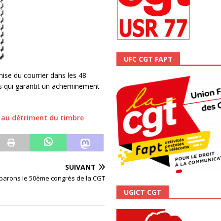
ALITÉ
UFC CGT FAPT
ise du courrier dans les 48
is qui garantit un acheminement
 » au détriment du timbre
SUIVANT
parons le 50ème congrès de la CGT
UGICT CGT