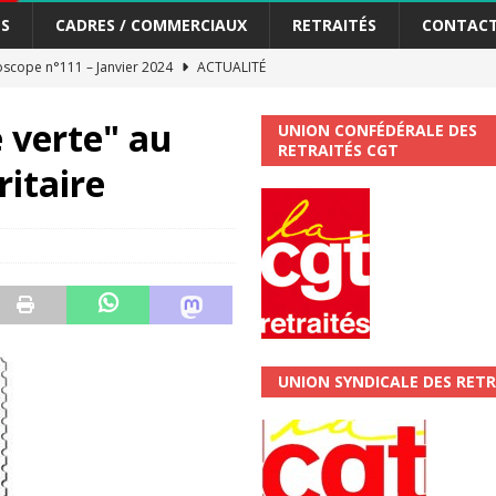
S
CADRES / COMMERCIAUX
RETRAITÉS
CONTAC
scope n°111 – Janvier 2024
ACTUALITÉ
me syndicat de la Banque Postale
ACTUALITÉ
e verte" au
UNION CONFÉDÉRALE DES
RETRAITÉS CGT
ritaire
tiers Gardons la main sur nos congés !
ACTUALITÉ
 La CGT vous informe
SECTEUR POSTAL
changements et…. des augmentations pour les salariéS !!!
SECTEUR
jet de développement de la Direction Commerciale DDCE/Télévente :
UNION SYNDICALE DES RETR
vités Sociales et Culturelles : Un droit, pas un cadeau !
SECTEUR
 ChronoScope n°126
AUTRES TRACTS