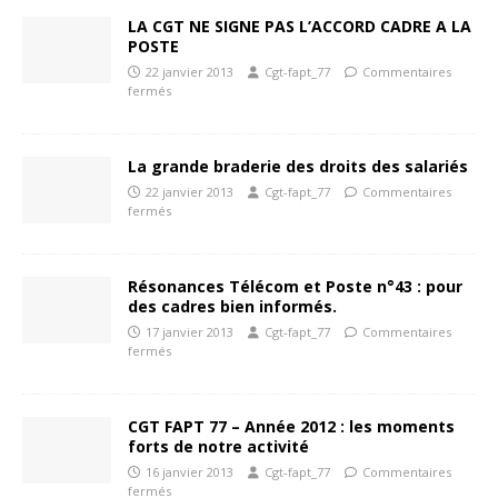
LA CGT NE SIGNE PAS L’ACCORD CADRE A LA
POSTE
22 janvier 2013
Cgt-fapt_77
Commentaires
fermés
La grande braderie des droits des salariés
22 janvier 2013
Cgt-fapt_77
Commentaires
fermés
Résonances Télécom et Poste n°43 : pour
des cadres bien informés.
17 janvier 2013
Cgt-fapt_77
Commentaires
fermés
CGT FAPT 77 – Année 2012 : les moments
forts de notre activité
16 janvier 2013
Cgt-fapt_77
Commentaires
fermés