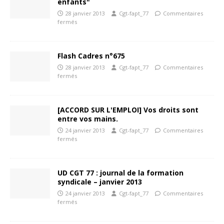
enfants"
28 janvier 2013
Cgt-fapt_77
Commentaires
fermés
Flash Cadres n°675
28 janvier 2013
Cgt-fapt_77
Commentaires
fermés
[ACCORD SUR L'EMPLOI] Vos droits sont
entre vos mains.
24 janvier 2013
Cgt-fapt_77
Commentaires
fermés
UD CGT 77 : journal de la formation
syndicale – janvier 2013
24 janvier 2013
Cgt-fapt_77
Commentaires
fermés