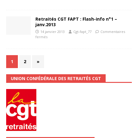
Retraités CGT FAPT : Flash-info n°1 –
janv.2013
14 janvier 2013
Cgt-fapt_77
Commentaires
fermés
1
2
»
UNION CONFÉDÉRALE DES RETRAITÉS CGT