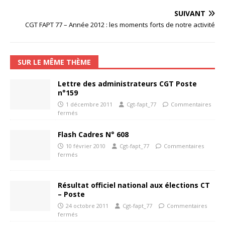
SUIVANT
CGT FAPT 77 – Année 2012 : les moments forts de notre activité
SUR LE MÊME THÈME
Lettre des administrateurs CGT Poste
n°159
1 décembre 2011
Cgt-fapt_77
Commentaires
fermés
Flash Cadres N° 608
10 février 2010
Cgt-fapt_77
Commentaires
fermés
Résultat officiel national aux élections CT
– Poste
24 octobre 2011
Cgt-fapt_77
Commentaires
fermés