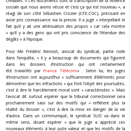
crédibles. « Ces documents sont la transcription de la violence
sociale que nous avons vécue et c’est ça qui est nouveau », a
réagi de son côté Sébastien Crozier (CFE-CGC), précisant en
avoir pris connaissance via la presse. Il a jugé « interpellant le
fait qu’il y ait une atténuation des propos » car cela montre
« qu’il y a des gens qui ont pris conscience de l’étendue des
dégâts » à l’époque.
Pour Me Frédéric Benoist, avocat du syndicat, partie civile
dans l’enquête, « il y a beaucoup de documents qui figurent
dans les dossiers d’instruction qui ont certainement
été
travaillés
par
France Télécom
« . Selon lui, les juges
d’instruction ont aujourd’hui « suffisamment d’éléments pour
démontrer que les infractions » qui font l’objet des poursuites,
c’est à dire le harcèlement moral sont « caractérisées ». Mais
l’avocat dit surtout espérer que le tribunal correctionnel sera
prochainement saisi sur des motifs qui « reflètent plus la
réalité du dossier », c’est à dire la mise en danger de la vie
d’autrui. Dans un communiqué, le syndicat SUD va dans le
même sens, disant espérer « que le juge a apprécié ces
nouveaux éléments à leur juste valeur et que les motifs de la