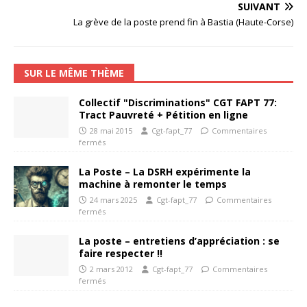
SUIVANT
La grève de la poste prend fin à Bastia (Haute-Corse)
SUR LE MÊME THÈME
Collectif "Discriminations" CGT FAPT 77:
Tract Pauvreté + Pétition en ligne
28 mai 2015
Cgt-fapt_77
Commentaires
fermés
La Poste – La DSRH expérimente la
machine à remonter le temps
24 mars 2025
Cgt-fapt_77
Commentaires
fermés
La poste – entretiens d’appréciation : se
faire respecter !!
2 mars 2012
Cgt-fapt_77
Commentaires
fermés