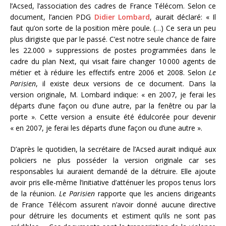
l’Acsed, l’association des cadres de France Télécom. Selon ce
document, l’ancien PDG
Didier Lombard
, aurait déclaré: « Il
faut qu’on sorte de la position mère poule. (…) Ce sera un peu
plus dirigiste que par le passé. C’est notre seule chance de faire
les 22.000 » suppressions de postes programmées dans le
cadre du plan Next, qui visait faire changer 10 000 agents de
métier et à réduire les effectifs entre 2006 et 2008. Selon
Le
Parisien
, il existe deux versions de ce document. Dans la
version originale, M. Lombard indique: « en 2007, je ferai les
départs d’une façon ou d’une autre, par la fenêtre ou par la
porte ». Cette version a ensuite été édulcorée pour devenir
« en 2007, je ferai les départs d’une façon ou d’une autre ».
D’après le quotidien, la secrétaire de l’Acsed aurait indiqué aux
policiers ne plus posséder la version originale car ses
responsables lui auraient demandé de la détruire. Elle ajoute
avoir pris elle-même l’initiative d’atténuer les propos tenus lors
de la réunion.
Le Parisien
rapporte que les anciens dirigeants
de France Télécom assurent n’avoir donné aucune directive
pour détruire les documents et estiment qu’ils ne sont pas