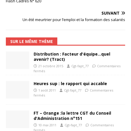
Flash Cadres N° 620
SUIVANT
Un été meurtrier pour l’emploi et la formation des salariés
SUR LE MÊME THÈME
Distribution : Facteur d'équipe…quel
avenir? (Tract)
21 octobre 2015
Cgt-fapt_77
Commentaires
fermés
Heures sup : le rapport qui accable
1 août 2011
Cgt-fapt_77
Commentaires
fermés
FT – Orange :la lettre CGT du Conseil
d'Administration n°151
10 mai 2011
Cgt-fapt_77
Commentaires
fermés