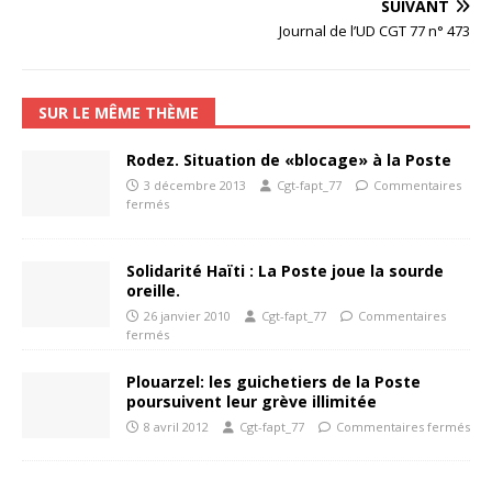
SUIVANT
Journal de l’UD CGT 77 n° 473
SUR LE MÊME THÈME
Rodez. Situation de «blocage» à la Poste
3 décembre 2013
Cgt-fapt_77
Commentaires
fermés
Solidarité Haïti : La Poste joue la sourde
oreille.
26 janvier 2010
Cgt-fapt_77
Commentaires
fermés
Plouarzel: les guichetiers de la Poste
poursuivent leur grève illimitée
8 avril 2012
Cgt-fapt_77
Commentaires fermés