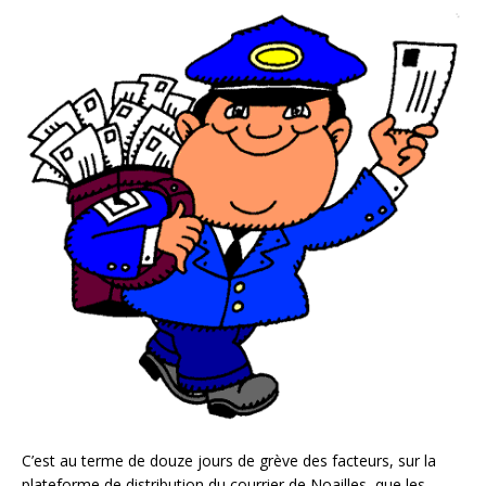
C’est au terme de douze jours de grève des facteurs, sur la
plateforme de distribution du courrier de Noailles, que les