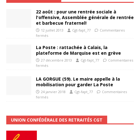
22 août : pour une rentrée sociale à
l'offensive, Assemblée générale de rentrée
et barbecue fraternel!
12 juillet 2013
Cgt-fapt_77
Commentaires
fermés
La Poste : rattachée à Calais, la
plateforme de Marquise est en grève
27 décembre 2013
Cgt-fapt_77
Commentaires
fermés
LA GORGUE (59). Le maire appelle à la
mobilisation pour garder La Poste
24 janvier 2018
Cgt-fapt_77
Commentaires
fermés
UNION CONFÉDÉRALE DES RETRAITÉS CGT