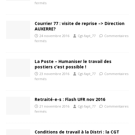
fermés
Courrier 77 : visite de reprise –> Direction
AUXERRE?
24 novembre 2016
Cgt-fapt_77
Commentaires
fermés
La Poste – Humaniser le travail des
postiers c’est possible !
23 novembre 2016
Cgt-fapt_77
Commentaires
fermés
Retraité-e-s : Flash UFR nov 2016
21 novembre 2016
Cgt-fapt_77
Commentaires
fermés
Conditions de travail à la Distri : la CGT