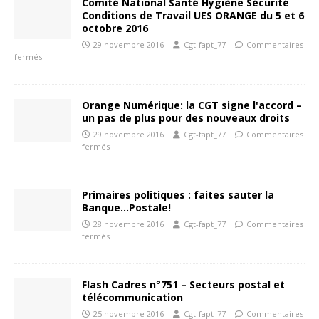
Comité National Santé Hygiène Sécurité
Conditions de Travail UES ORANGE du 5 et 6
octobre 2016
29 novembre 2016
Cgt-fapt_77
Commentaires
fermés
Orange Numérique: la CGT signe l'accord –
un pas de plus pour des nouveaux droits
29 novembre 2016
Cgt-fapt_77
Commentaires
fermés
Primaires politiques : faites sauter la
Banque…Postale!
28 novembre 2016
Cgt-fapt_77
Commentaires
fermés
Flash Cadres n°751 – Secteurs postal et
télécommunication
25 novembre 2016
Cgt-fapt_77
Commentaires