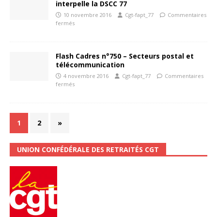
interpelle la DSCC 77
10 novembre 2016
Cgt-fapt_77
Commentaires
fermés
Flash Cadres n°750 – Secteurs postal et
télécommunication
4 novembre 2016
Cgt-fapt_77
Commentaires
fermés
1
2
»
UNION CONFÉDÉRALE DES RETRAITÉS CGT