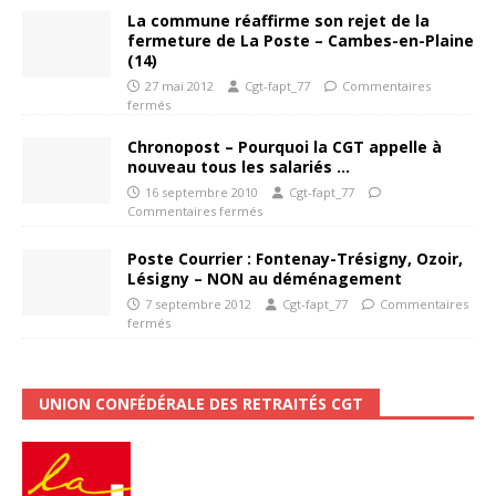
La commune réaffirme son rejet de la
fermeture de La Poste – Cambes-en-Plaine
(14)
27 mai 2012
Cgt-fapt_77
Commentaires
fermés
Chronopost – Pourquoi la CGT appelle à
nouveau tous les salariés …
16 septembre 2010
Cgt-fapt_77
Commentaires fermés
Poste Courrier : Fontenay-Trésigny, Ozoir,
Lésigny – NON au déménagement
7 septembre 2012
Cgt-fapt_77
Commentaires
fermés
UNION CONFÉDÉRALE DES RETRAITÉS CGT