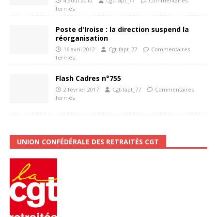
4 août 2010
Cgt-fapt_77
Commentaires
fermés
Poste d'Iroise : la direction suspend la
réorganisation
16 avril 2012
Cgt-fapt_77
Commentaires
fermés
Flash Cadres n°755
2 février 2017
Cgt-fapt_77
Commentaires
fermés
UNION CONFÉDÉRALE DES RETRAITÉS CGT