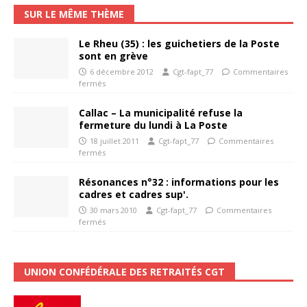
SUR LE MÊME THÈME
Le Rheu (35) : les guichetiers de la Poste
sont en grève
6 décembre 2012
Cgt-fapt_77
Commentaires
fermés
Callac – La municipalité refuse la
fermeture du lundi à La Poste
18 juillet 2011
Cgt-fapt_77
Commentaires
fermés
Résonances n°32 : informations pour les
cadres et cadres sup'.
30 mars 2010
Cgt-fapt_77
Commentaires
fermés
UNION CONFÉDÉRALE DES RETRAITÉS CGT