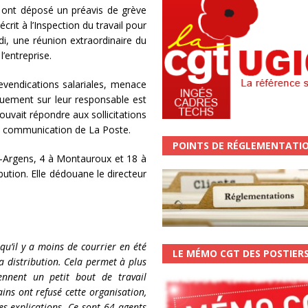
GT ont déposé un préavis de grève
crit à l’Inspection du travail pour
di, une réunion extraordinaire du
’entreprise.
evendications salariales, menace
quement sur leur responsable est
 pouvait répondre aux sollicitations
a communication de La Poste.
POINTS DE RÉGLEMENTATI
r-Argens, 4 à Montauroux et 18 à
ibution. Elle dédouane le directeur
qu’il y a moins de courrier en été
LE MÉMO CGT DES POSTIER
a distribution. Cela permet à plus
ennent un petit bout de travail
ins ont refusé cette organisation,
s explications. Ce sont 64 agents