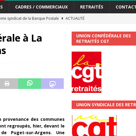
S
CADRES / COMMERCIAUX
RETRAITÉS
CONTAC
me syndicat de la Banque Postale
ACTUALITÉ
érale à La
UNION CONFÉDÉRALE DES
tiers Gardons la main sur nos congés !
ACTUALITÉ
RETRAITÉS CGT
ns
 La CGT vous informe
SECTEUR POSTAL
changements et…. des augmentations pour les salariéS !!!
SECTEUR
jet de développement de la Direction Commerciale DDCE/Télévente :
vités Sociales et Culturelles : Un droit, pas un cadeau !
SECTEUR
UNION SYNDICALE DES RETR
en provenance des communes
 ChronoScope n°126
AUTRES TRACTS
ont regroupés, hier, devant le
ALITÉ
 de Puget-sur-Argens. Une