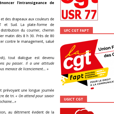
énoncer l’intransigeance de
scope n°111 – Janvier 2024
ACTUALITÉ
 et des drapeaux aux couleurs de
T et Sud. La plate-forme de
distribution du courrier, chemin
UFC CGT FAPT
hier matin dès 8 h 30. Près de 80
ter contre le management, salué
di)
, tout dialogue est devenu
ns pu passer. Il a une attitude
ous menace de licenciement… »
 et prévoyant une longue journée
re de tri.
« On attend pour savoir
UGICT CGT
rochaine…»
ion, au détriment évident de la