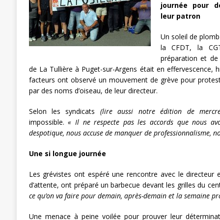
journée pour d
[ 3 janvier 2024 ]
Chronopost: Chrono
leur patron
Un soleil de plomb
la CFDT, la CG
préparation et de 
de La Tullière à Puget-sur-Argens était en effervescence, 
facteurs ont observé un mouvement de grève pour protes
par des noms d’oiseau, de leur directeur.
Selon les syndicats
(lire aussi notre édition de mercre
impossible.
« Il ne respecte pas les accords que nous avo
despotique, nous accuse de manquer de professionnalisme, n
Une si longue journée
Les grévistes ont espéré une rencontre avec le directeur
d’attente, ont préparé un barbecue devant les grilles du cent
ce qu’on va faire pour demain, après-demain et la semaine p
Une menace à peine voilée pour prouver leur déterminat