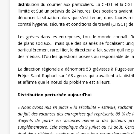
distribution du courrier aux particuliers. La CFDT et la C
illimité et Sud un préavis de 24 heures. Des postiers avaient é
dénoncer la situation alors que s’est tenue, dans l’après-mi
comité hygiène, sécurité et conditions de travail (CHSCT) de l
Les grèves dans les entreprises, tout le monde connaît. R
de plans sociaux… mais que des salariés se focalisent uni
particulièrement rare. Hier, le directeur a fait savoir qu’il ne
des médias. D’où les questions posées au responsable de l
La direction régionale a dénombré 53 grévistes à Puget-su
Fréjus Saint-Raphaël sur 168 agents qui travaillent à la distr
et affirme que le nœud du problème est ailleurs.
Distribution perturbée aujourd’hui
« Nous avons mis en place « la sécabilité » estivale, sachant 
du fait des vacances des entreprises qui représente 85 % de l
d’agents de partir en vacances même si des facteurs pr
supplémentaire. Cela s’applique du 9 juillet au 13 août. Certa
dont deux délégués syndicaux et nous leur avons demandé de