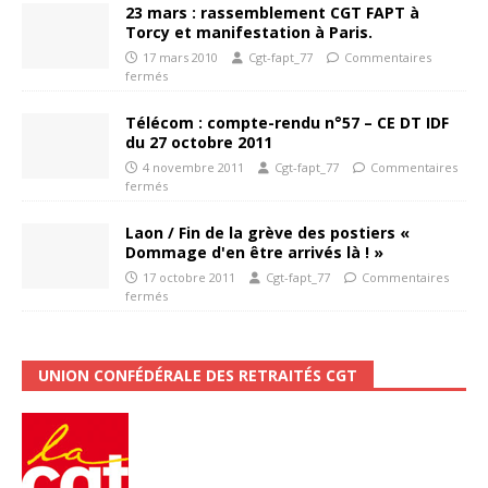
23 mars : rassemblement CGT FAPT à
Torcy et manifestation à Paris.
17 mars 2010
Cgt-fapt_77
Commentaires
fermés
Télécom : compte-rendu n°57 – CE DT IDF
du 27 octobre 2011
4 novembre 2011
Cgt-fapt_77
Commentaires
fermés
Laon / Fin de la grève des postiers «
Dommage d'en être arrivés là ! »
17 octobre 2011
Cgt-fapt_77
Commentaires
fermés
UNION CONFÉDÉRALE DES RETRAITÉS CGT