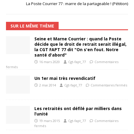
La Poste Courrier 77 : marre de la partageable ! (Pétition)
SUR LE MÊME THÈME
Seine et Marne Courrier : quand la Poste
décide que le droit de retrait serait illégal,
la CGT FAPT 77 dit "On s'en fout. Notre
santé d'abord"
16 mars 2020
Cgt-fapt_77
Commentaires
fermés
Un 1er mai très revendicatif
2 mai 2014
Cgt-fapt_77
Commentaires fermés
Les retraités ont défilé par milliers dans
l’unité
19 mars 2015
Cgt-fapt_77
Commentaires
fermés