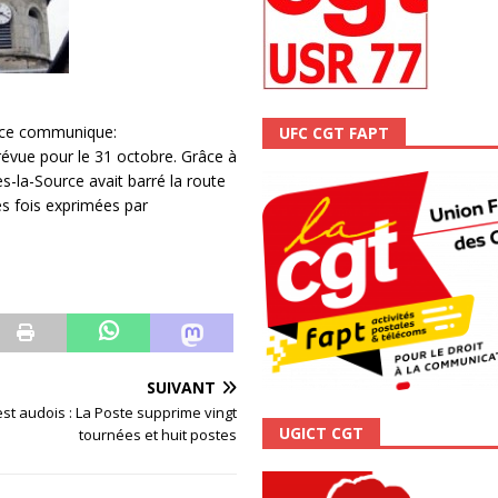
scope n°111 – Janvier 2024
ACTUALITÉ
ource communique:
UFC CGT FAPT
évue pour le 31 octobre. Grâce à
s-la-Source avait barré la route
s fois exprimées par
SUIVANT
st audois : La Poste supprime vingt
UGICT CGT
tournées et huit postes