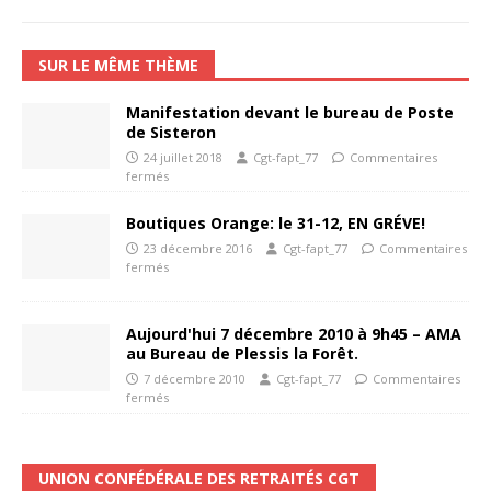
SUR LE MÊME THÈME
Manifestation devant le bureau de Poste
de Sisteron
24 juillet 2018
Cgt-fapt_77
Commentaires
fermés
Boutiques Orange: le 31-12, EN GRÉVE!
23 décembre 2016
Cgt-fapt_77
Commentaires
fermés
Aujourd'hui 7 décembre 2010 à 9h45 – AMA
au Bureau de Plessis la Forêt.
7 décembre 2010
Cgt-fapt_77
Commentaires
fermés
UNION CONFÉDÉRALE DES RETRAITÉS CGT