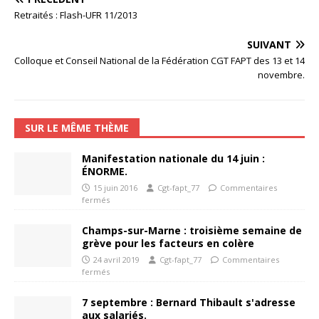
Retraités : Flash-UFR 11/2013
SUIVANT
Colloque et Conseil National de la Fédération CGT FAPT des 13 et 14
novembre.
SUR LE MÊME THÈME
Manifestation nationale du 14 juin :
ÉNORME.
15 juin 2016
Cgt-fapt_77
Commentaires
fermés
Champs-sur-Marne : troisième semaine de
grève pour les facteurs en colère
24 avril 2019
Cgt-fapt_77
Commentaires
fermés
7 septembre : Bernard Thibault s'adresse
aux salariés.