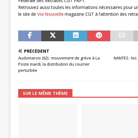
Fédérale des Retraités CGT FAPT.
[ 27 avril 2024 ]
1er MAI 2024
ACTU
Retrouvez aussi toutes les informations nécessaires pour une
le site de
Vie Nouvelle
magazine CGT à l’attention des retrai
PRÉCÉDENT
Audomarois (62) : mouvement de grève à La
NANTES : les
Poste mardi, la distribution du courrier
perturbée
SUR LE MÊME THÈME